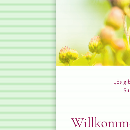
„Es gi
Si
Willkomme