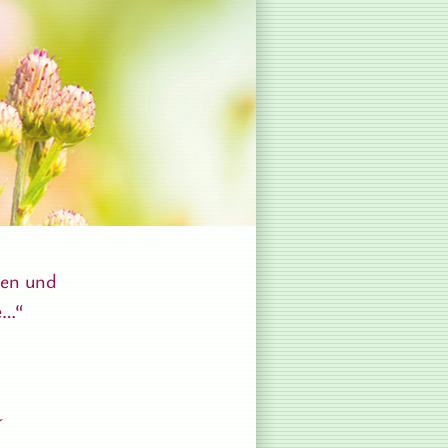
gen und
e…“
y